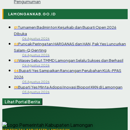
Pengumuman
LAMONGANKAB.GO.ID
Turnamen Badminton Kejurkab dan Bupati Open 2026
01
Dibuka
06 Agustus 2026
Puncak Peringatan HARGANAS dan HAN, Pak Yes Luncurkan
02
Salam-Q Genting
06 Agustus 2026
Wasev Sebut TMMD Lamongan Selalu Sukses dan Berhasil
03
06 Agustus 2026
Bupati Yes Sampaikan Rancangan Perubahan KUA-PPAS
04
2026
05 Agustus 2026
Bupati Yes Minta Adopsi Inovasi Biopori KKN di Lamongan
05
05 Agustus 2026
Lihat Portal Berita
PEMERINTAH KABUPATEN LAMONGAN