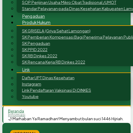
SOP Perijinan Usaha Mikro Obat Tradisional /UMOT
Standar Pelayanan pada Dinas Kesehatan Kabupaten Lam
Pengaduan
Produk Hukum
SK GRISELA (Griya Sehat Lamongan)
SK Pemberian Kompensasi Bagi Penerima Pelayanan Publi
SK Pengaduan
SK PPID 2022
SK RB Dinkes 2022
SK Rencana Kerja RB Dinkes 2022
Link
Daftar UPT Dinas Kesehatan
Instagram
Link Pendaftaran Vaksinasi Di DINKES
Youtube
Beranda
Informasi
🌙 Marhaban Ya Ramadhan! Menyambut bulan suci 1446 Hijriah.