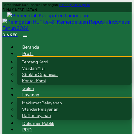
Pemerintah Kabupaten Lamongan
lamongankab.go.id
DINAS KESEHATAN
DINKES
Beranda
Profil
Tentang Kami
Visi dan Misi
Struktur Organisasi
Kontak Kami
Galeri
Layanan
Maklumat Pelayanan
Standar Pelayanan
Daftar Layanan
Dokumen Publik
PPID