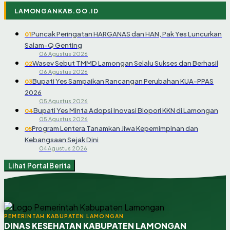
LAMONGANKAB.GO.ID
Puncak Peringatan HARGANAS dan HAN, Pak Yes Luncurkan
01
Salam-Q Genting
06 Agustus 2026
Wasev Sebut TMMD Lamongan Selalu Sukses dan Berhasil
02
06 Agustus 2026
Bupati Yes Sampaikan Rancangan Perubahan KUA-PPAS
03
2026
05 Agustus 2026
Bupati Yes Minta Adopsi Inovasi Biopori KKN di Lamongan
04
05 Agustus 2026
Program Lentera Tanamkan Jiwa Kepemimpinan dan
05
Kebangsaan Sejak Dini
04 Agustus 2026
Lihat Portal Berita
PEMERINTAH KABUPATEN LAMONGAN
DINAS KESEHATAN KABUPATEN LAMONGAN