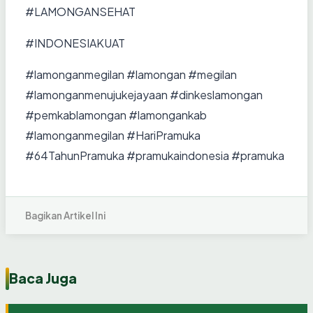
#LAMONGANSEHAT
#INDONESIAKUAT
#lamonganmegilan #lamongan #megilan
#lamonganmenujukejayaan #dinkeslamongan
#pemkablamongan #lamongankab
#lamonganmegilan #HariPramuka
#64TahunPramuka #pramukaindonesia #pramuka
Bagikan Artikel Ini
Baca Juga