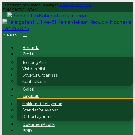
Pemerintah Kabupaten Lamongan
lamongankab.go.id
DINAS KESEHATAN
DINKES
Beranda
Profil
Tentang Kami
Visi dan Misi
Struktur Organisasi
Kontak Kami
Galeri
Layanan
Maklumat Pelayanan
Standar Pelayanan
Daftar Layanan
Dokumen Publik
PPID