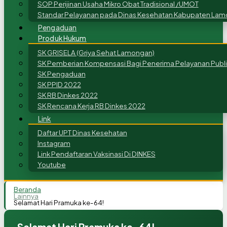
SOP Perijinan Usaha Mikro Obat Tradisional /UMOT
Standar Pelayanan pada Dinas Kesehatan Kabupaten Lam
Pengaduan
Produk Hukum
SK GRISELA (Griya Sehat Lamongan)
SK Pemberian Kompensasi Bagi Penerima Pelayanan Publi
SK Pengaduan
SK PPID 2022
SK RB Dinkes 2022
SK Rencana Kerja RB Dinkes 2022
Link
Daftar UPT Dinas Kesehatan
Instagram
Link Pendaftaran Vaksinasi Di DINKES
Youtube
Beranda
Lainnya
Selamat Hari Pramuka ke-64!