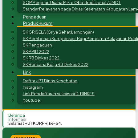
SOP Perijinan Usaha Mikro Obat Tradisional /UMOT
Standar Pelayanan pada Dinas Kesehatan Kabupaten Lam
Pengaduan
Produk Hukum
SK GRISELA (Griya Sehat Lamongan)
SK Pemberian Kompensasi Bagi Penerima Pelayanan Publi
SK Pengaduan
SK PPID 2022
SK RB Dinkes 2022
SK Rencana Kerja RB Dinkes 2022
Link
Daftar UPT Dinas Kesehatan
Instagram
Link Pendaftaran Vaksinasi Di DINKES
Youtube
Beranda
Informasi
Selamat HUT KORPRI ke-54.