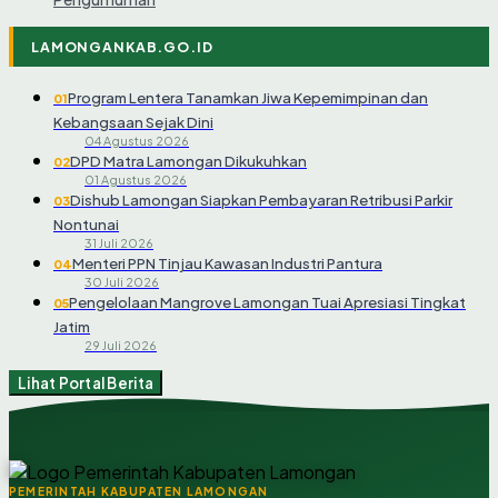
LAMONGANKAB.GO.ID
Program Lentera Tanamkan Jiwa Kepemimpinan dan
01
Kebangsaan Sejak Dini
04 Agustus 2026
DPD Matra Lamongan Dikukuhkan
02
01 Agustus 2026
Dishub Lamongan Siapkan Pembayaran Retribusi Parkir
03
Nontunai
31 Juli 2026
Menteri PPN Tinjau Kawasan Industri Pantura
04
30 Juli 2026
Pengelolaan Mangrove Lamongan Tuai Apresiasi Tingkat
05
Jatim
29 Juli 2026
Lihat Portal Berita
PEMERINTAH KABUPATEN LAMONGAN