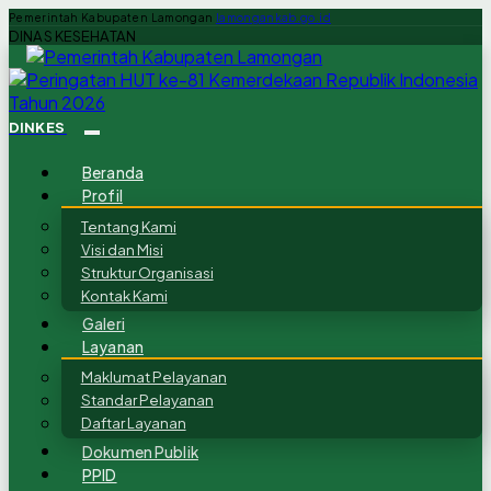
Pemerintah Kabupaten Lamongan
lamongankab.go.id
DINAS KESEHATAN
DINKES
Beranda
Profil
Tentang Kami
Visi dan Misi
Struktur Organisasi
Kontak Kami
Galeri
Layanan
Maklumat Pelayanan
Standar Pelayanan
Daftar Layanan
Dokumen Publik
PPID