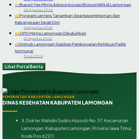
Bupati Yes Minta Adopsi Inovasi Biopori KKN di Lamongan
02
05 Agustus 2026
Program Lentera Tanamkan Jiwa Kepemimpinan dan
03
Kebangsaan Sejak Dini
04 Agustus 2026
DPD Matra Lamongan Dikukuhkan
04
01 Agustus 2026
Dishub Lamongan Siapkan Pembayaran Retribusi Parkir
05
Nontunai
31 Juli 2026
Lihat Portal Berita
PEMERINTAH KABUPATEN LAMONGAN
DINAS KESEHATAN KABUPATEN LAMONGAN
Jl. Dokter Wahidin Sudiro Husodo No. 57, Kecamatan
Lamongan, Kabupaten Lamongan, Provinsi Jawa Timur,
Kode Pos 62211