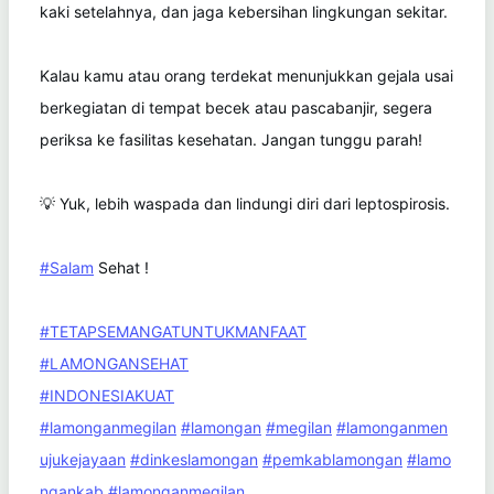
kaki setelahnya, dan jaga kebersihan lingkungan sekitar.
Kalau kamu atau orang terdekat menunjukkan gejala usai
berkegiatan di tempat becek atau pascabanjir, segera
periksa ke fasilitas kesehatan. Jangan tunggu parah!
💡 Yuk, lebih waspada dan lindungi diri dari leptospirosis.
#Salam
Sehat !
#TETAPSEMANGATUNTUKMANFAAT
#LAMONGANSEHAT
#INDONESIAKUAT
#lamonganmegilan
#lamongan
#megilan
#lamonganmen
ujukejayaan
#dinkeslamongan
#pemkablamongan
#lamo
ngankab
#lamonganmegilan