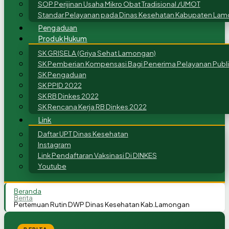
SOP Perijinan Usaha Mikro Obat Tradisional /UMOT
Standar Pelayanan pada Dinas Kesehatan Kabupaten Lam
Pengaduan
Produk Hukum
SK GRISELA (Griya Sehat Lamongan)
SK Pemberian Kompensasi Bagi Penerima Pelayanan Publi
SK Pengaduan
SK PPID 2022
SK RB Dinkes 2022
SK Rencana Kerja RB Dinkes 2022
Link
Daftar UPT Dinas Kesehatan
Instagram
Link Pendaftaran Vaksinasi Di DINKES
Youtube
Beranda
Berita
Pertemuan Rutin DWP Dinas Kesehatan Kab.Lamongan