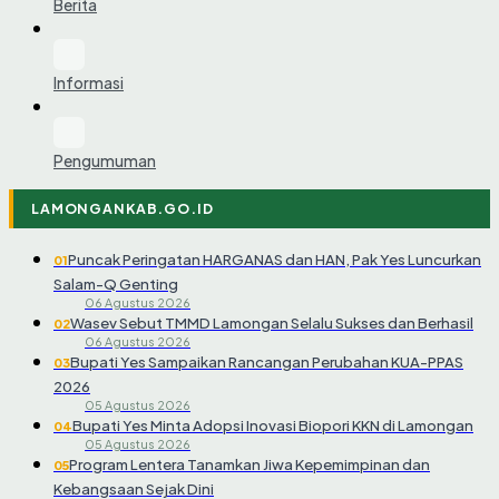
Berita
Informasi
Pengumuman
LAMONGANKAB.GO.ID
Puncak Peringatan HARGANAS dan HAN, Pak Yes Luncurkan
01
Salam-Q Genting
06 Agustus 2026
Wasev Sebut TMMD Lamongan Selalu Sukses dan Berhasil
02
06 Agustus 2026
Bupati Yes Sampaikan Rancangan Perubahan KUA-PPAS
03
2026
05 Agustus 2026
Bupati Yes Minta Adopsi Inovasi Biopori KKN di Lamongan
04
05 Agustus 2026
Program Lentera Tanamkan Jiwa Kepemimpinan dan
05
Kebangsaan Sejak Dini