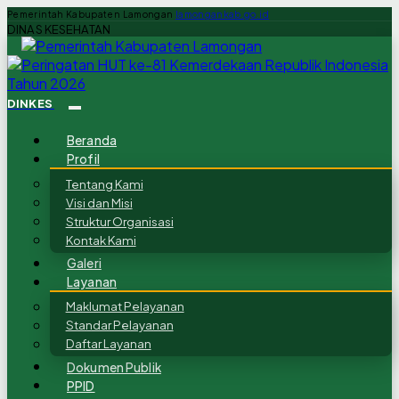
Pemerintah Kabupaten Lamongan
lamongankab.go.id
DINAS KESEHATAN
DINKES
Beranda
Profil
Tentang Kami
Visi dan Misi
Struktur Organisasi
Kontak Kami
Galeri
Layanan
Maklumat Pelayanan
Standar Pelayanan
Daftar Layanan
Dokumen Publik
PPID