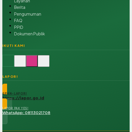
Layanan
Berita
Pengumuman
FAQ
PPID
Dokumen Publik
IKUTI KAMI
LAPOR!
SP4N-LAPOR!
https://lapor.go.id
LAPOR PAK YES!
WhatsApp: 08113021708