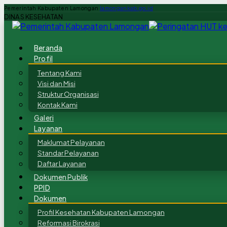
Pemerintah Kabupaten Lamongan
lamongankab.go.id
DINAS KESEHATAN
Beranda
Profil
Tentang Kami
Visi dan Misi
Struktur Organisasi
Kontak Kami
Galeri
Layanan
Maklumat Pelayanan
Standar Pelayanan
Daftar Layanan
Dokumen Publik
PPID
Dokumen
Profil Kesehatan Kabupaten Lamongan
Reformasi Birokrasi