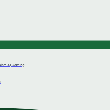
Salam-Q Genting
6