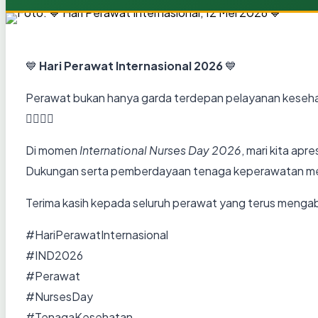
💙
Hari Perawat Internasional 2026
💙
Perawat bukan hanya garda terdepan pelayanan kesehata
👩‍⚕️👨‍⚕️
Di momen
International Nurses Day 2026
, mari kita ap
Dukungan serta pemberdayaan tenaga keperawatan menj
Terima kasih kepada seluruh perawat yang terus menga
#HariPerawatInternasional
#IND2026
#Perawat
#NursesDay
#TenagaKesehatan