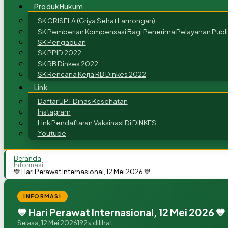
Produk Hukum
SK GRISELA (Griya Sehat Lamongan)
SK Pemberian Kompensasi Bagi Penerima Pelayanan Publi
SK Pengaduan
SK PPID 2022
SK RB Dinkes 2022
SK Rencana Kerja RB Dinkes 2022
Link
Daftar UPT Dinas Kesehatan
Instagram
Link Pendaftaran Vaksinasi Di DINKES
Youtube
Beranda
Informasi
💙 Hari Perawat Internasional, 12 Mei 2026 💙
INFORMASI
💙 Hari Perawat Internasional, 12 Mei 2026 💙
Selasa, 12 Mei 2026
192x dilihat