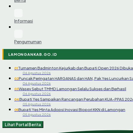
Informasi
Pengumuman
LAMONGANKAB.GO.ID
Turnamen Badminton Kejurkab dan Bupati Open 2026 Dibuka
01
06 Agustus 2026
Puncak Peringatan HARGANAS dan HAN, Pak Yes Luncurkan 
02
06 Agustus 2026
Wasev Sebut TMMD Lamongan Selalu Sukses dan Berhasil
03
06 Agustus 2026
Bupati Yes Sampaikan Rancangan Perubahan KUA-PPAS 202
04
05 Agustus 2026
Bupati Yes Minta Adopsi Inovasi Biopori KKN di Lamongan
05
05 Agustus 2026
Lihat Portal Berita