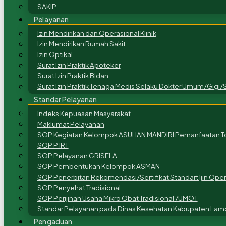
SAKIP
Pelayanan
Izin Mendirikan dan Operasional Klinik
Izin Mendirikan Rumah Sakit
Izin Optikal
Surat Izin Praktik Apoteker
Surat Izin Praktik Bidan
Surat Izin Praktik Tenaga Medis Selaku Dokter Umum/Gigi/S
Standar Pelayanan
Indeks Kepuasan Masyarakat
Maklumat Pelayanan
SOP Kegiatan Kelompok ASUHAN MANDIRI Pemanfaatan To
SOP P IRT
SOP Pelayanan GRISELA
SOP Pembentukan Kelompok ASMAN
SOP Penerbitan Rekomendasi/Sertifikat Standart Ijin Ope
SOP Penyehat Tradisional
SOP Perijinan Usaha Mikro Obat Tradisional /UMOT
Standar Pelayanan pada Dinas Kesehatan Kabupaten Lam
Pengaduan